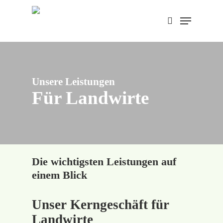
Skip
Menu
to
search
main
content
Unsere Leistungen
Für Landwirte
Die wichtigsten Leistungen auf
einem Blick
Unser Kerngeschäft für
Landwirte