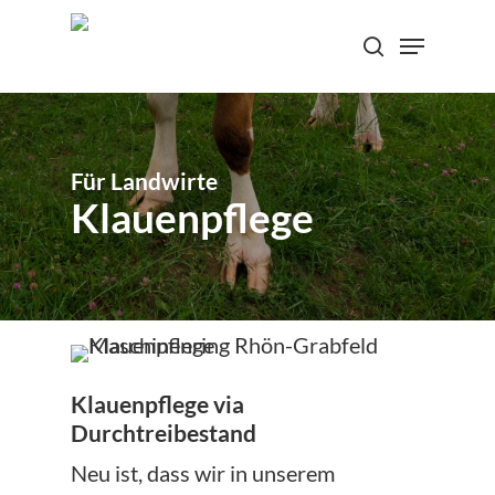
Skip
Menu
to
search
Close
main
Menu
content
Für Landwirte
Klauenpflege
Klauenpflege via
Durchtreibestand
Neu ist, dass wir in unserem