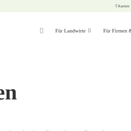
Karriere
Für Landwirte
Für Firmen
Abrechnung
en
Betriebshilfe
BO-Check
Digitalisierung
Carbokalk