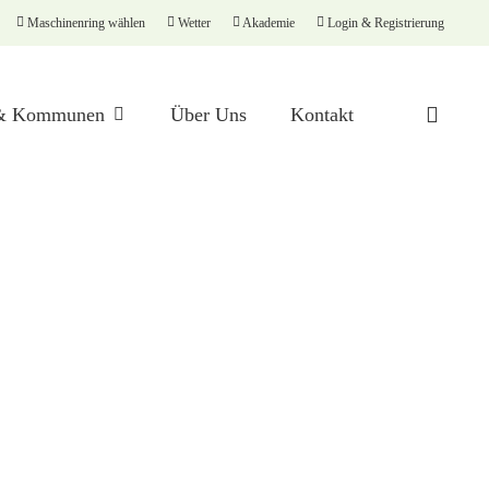
Maschinenring wählen
Wetter
Akademie
Login & Registrierung
searc
 & Kommunen
Über Uns
Kontakt
Maschinenvermittlung
Erntelogistik
Motorsägenlehrgang
Silofoliensammlung
Spaltenaufrauung