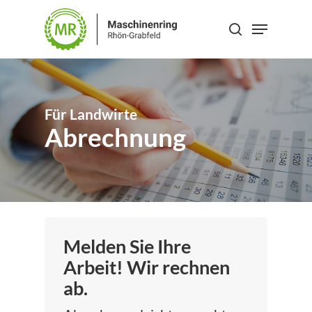
Skip
Menu
to
search
main
content
Für Landwirte
Abrechnung
Melden Sie Ihre
Arbeit! Wir rechnen
ab.