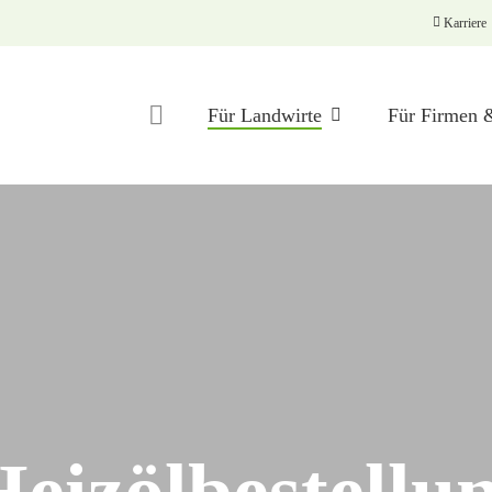
Karriere
Für Landwirte
Für Firmen
Abrechnung
Betriebshilfe
BO-Check
Digitalisierung
Heizölbestellu
Carbokalk