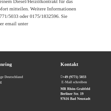
 einem Diesel/Heizölkontrakt für das
fort mitteilen. Weitere Informationen
9771/5033 oder 0175/1832596. Sie
er email unter
nring
Kontakt
ge Deutschland
+49 (9771) 5033
ng
E-Mail schreiben
MR Rhön-Grabfeld
Berliner Str. 19
97616 Bad Neustadt