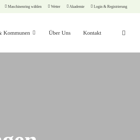
Maschinenring wählen
Wetter
Akademie
Login & Registrierung
searc
 & Kommunen
Über Uns
Kontakt
Maschinenvermittlung
Erntelogistik
Motorsägenlehrgang
Silofoliensammlung
ngen
Spaltenaufrauung